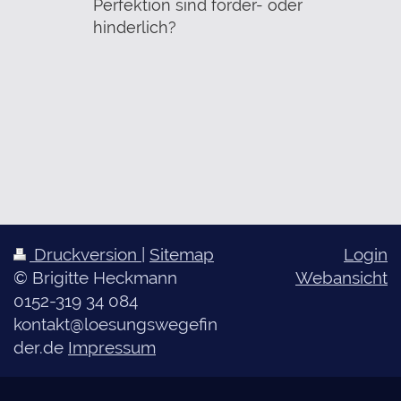
Perfektion sind förder- oder
hinderlich?
Druckversion
|
Sitemap
Login
© Brigitte Heckmann
Webansicht
0152-319 34 084
kontakt@loesungswegefin
der.de
Impressum