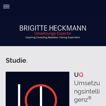
Studie
.
U
Q
Umsetzu
ngsintelli
®
genz